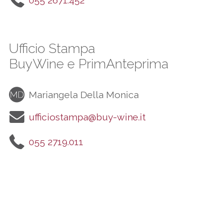
055 2671.452
Ufficio Stampa
BuyWine e PrimAnteprima
Mariangela Della Monica
ufficiostampa@buy-wine.it
055 2719.011