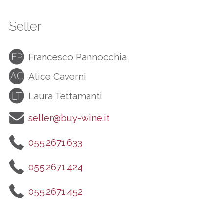
Seller
Francesco Pannocchia
Alice Caverni
Laura Tettamanti
seller@buy-wine.it
055.2671.633
055.2671.424
055.2671.452