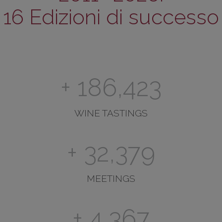
16 Edizioni di successo
+
226,421
WINE TASTINGS
+
39,326
MEETINGS
+
5,304