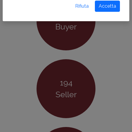
Rifiuta
Accetta
288
Buyer
194
Seller