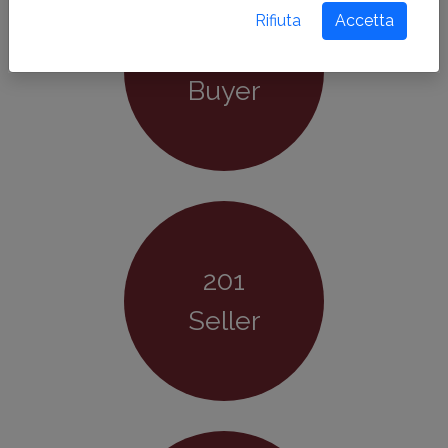
Rifiuta
Accetta
238
Buyer
201
Seller